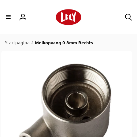
Meteen
naar de
content
Inloggen
Startpagina
Melkopvang 0.8mm Rechts
direct naar
ductinformatie