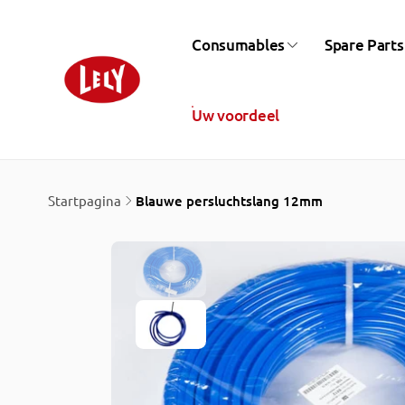
Meteen
naar de
content
Consumables
Spare Parts
Uw voordeel
Startpagina
Blauwe persluchtslang 12mm
Ga direct naar
productinformatie