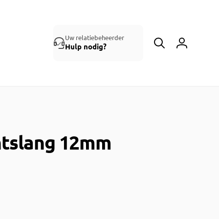
Uw relatiebeheerder
Hulp nodig?
Inloggen
htslang 12mm