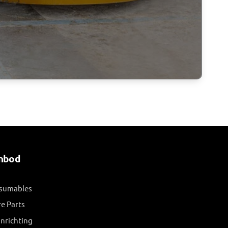
nbod
sumables
e Parts
inrichting